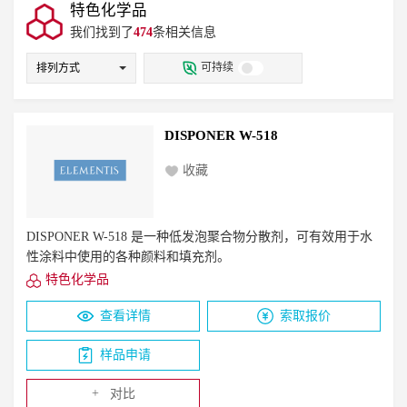
紫外光（UV）固化涂料
建筑漆
无机涂料
特色化学品
氨基/三聚氰胺甲醛/脲醛树脂
生物基多元醇
涂饰剂
电子束（EB）固化涂料
地坪漆
我们找到了
醛树脂
丙烯酸分散体
474
条相关信息
聚氨酯分散体
.PE包装膜
农膜
遮阳织物
PP板/管材
丙烯酸多元醇
聚酯多元醇
无机颜料
有机颜料
可持续
排列方式
黑色汽车部件
TPU超临界发泡鞋材
复合颜料
效果颜料
染料
预制色浆
酞菁颜料
白色TPU制品
抗蓝光镜片
抗蓝光保护贴
ASA
混合颜料
其它
消光剂
蜡
防冻剂
分散剂
PC/PMMA
PC/ABS 汽车部件
遮阳板
采光罩
聚合物
聚苯乙烯
聚氯乙烯
乙烯醋酸乙烯酯
DISPONER W-518
汽车天窗
护目镜
清漆
半透明漆
色漆
附着力促进剂
珠光颜料
试剂
氧化剂
憎水剂
酸性系统
木器着色剂
接着剂
收藏
硅橡胶
丙烯酸树脂
其它溶剂
流变改性剂
塔式填料
粘结剂、UV粘结剂和低聚物
复合无机颜料
杀菌剂
粘附促进剂
环氧树脂
DISPONER W-518 是一种低发泡聚合物分散剂，可有效用于水
二氧化钛
抗刮伤、抗粘连剂
表面活性剂
性涂料中使用的各种颜料和填充剂。
锤纹剂
流平剂
锈蚀抑制剂
耐候
抗蓝光
特色化学品
高光黑
抗红外线
非离子
两性
阴离子
查看详情
索取报价
样品申请
+
对比