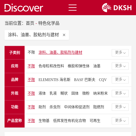
当前位置：
首页
-
特色化学品
涂料、油墨、胶粘剂与建材
不限
涂料、油墨、胶粘剂与建材
更多
子类别
电子和特种工业品
塑胶
更多
应用
不限
色母粒和改性料
橡胶和弹性体
油墨
建筑涂料
粉末涂料
罐听、卷材和工业漆
更多
品牌
不限
ELEMENTIS 海名斯
BASF 巴斯夫
CQV
塑胶漆
润滑油
聚酯薄膜（PET）
EVERLIGHT 永光化学
GALSTAFF 盖斯塔夫
聚丙烯薄膜（PP）
聚乙烯薄膜（PE）
涂料
更多
外观
不限
液体
乳液
糊状
固体
微粉
纳米粉末
GRACE 格雷斯
KRONOS 康诺斯
LUNA
胶粘剂
密封胶
汽车漆
层压和覆膜
建材
分散体
软蜡状
液态
OTSUKA CHEMICAL 大冢化学
SK CHEMICALS
胶粘剂和密封胶
热固性塑胶漆和复合材料
陶瓷
更多
功能
不限
助剂
杀虫剂
中间体和促进剂
阻燃剂
SOLSTICE 索致泰
SUN CHEMICAL 钛阳化学
纤维、纺织化学品和薄膜
皮革涂饰剂
薄膜涂层
抗氧化剂
紫外线吸收剂
抗静电剂
颜料
炭黑
TOYOBO 东洋纺
VINK CHEMICALS 温克化学
更多
产品宣称
不限
生物基
低挥发性有机化合物
可再生
箔片和层压板涂料
木器漆
卷材涂料
粘合剂
聚异氰酸酯
聚酯
UV粘合剂和齐聚物
无挥发性有机化合物
一般工业漆
工业漆
卷材漆
醇酸树脂
表面改性剂
消泡剂
催化剂/交联剂