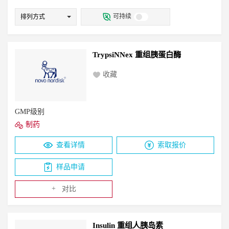
有机溶剂
变性剂
抑菌剂/抗氧化剂
防腐剂
可持续
排列方式
甜味剂
电解质平衡剂
保护剂
TrypsiNNex 重组胰蛋白酶
收藏
GMP级别
制药
查看详情
索取报价
样品申请
+
对比
Insulin 重组人胰岛素