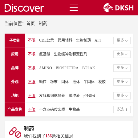
当前位置：
首页
-
制药
不限
CDE公示
药用辅料
生物制药
API
更多
子类别
洁净室耗材
更多
应用
不限
氨基酸
生物缓冲剂和变性剂
细胞培养添加剂
生化和试剂
胶囊
颗粒
更多
品牌
不限
AMINO
BIOSPECTRA
BOLAK
口服制剂
改善口感
掩饰口感
局部的
疫苗
CITRIBEL
CLARIANT
乳膏软膏
动物健康
生物化学和试剂
鼻腔
更多
外观
不限
颗粒
粉末
固体
液体
半固体
凝胶
DUKSAN PURE CHEMICAL
EFP BIOTEK
软胶囊
增溶剂
片剂包衣
外用
纤维和不锈钢
EVONIK 赢创
GPC
GREENFIELD
注射剂和肠外注射剂
溶液
片剂
更多
功能
不限
发酵和细胞培养
缓冲液
pH调节
JOST CHEMICAL
MACCO ORGANIQUES
矿物质和营养素
粉末
吸入
眼科
口腔
碳水化合物来源
生物缓冲液
崩解剂
口感改善
MALHOTRA ORGANIC
NIPPON TALC
多选
产品宣称
不限
不含亚硝胺杂质
生物基
医疗器械
牙科
外用药
洁净室管理
口感掩饰
表面活性剂
辅助的
溶解剂
配方
NOVO NORDISK 诺和诺德
PFENNIG 芬尼
表面活性剂
醋酸缓冲体系
柠檬酸缓冲体系
填料
防腐剂
清洁工具
乳化剂
QUALITY CHEMICALS
磷酸盐缓冲体系
碳酸盐缓冲体系
碱调节剂
制药
酸调节剂
无机盐/矿物盐
佐剂
螯合剂/盐
我们找到了
156
条相关信息