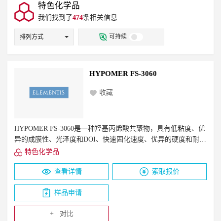
紫外光（UV）固化涂料
建筑漆
无机涂料
特色化学品
氨基/三聚氰胺甲醛/脲醛树脂
生物基多元醇
涂饰剂
电子束（EB）固化涂料
地坪漆
我们找到了
醛树脂
丙烯酸分散体
474
条相关信息
聚氨酯分散体
.PE包装膜
农膜
遮阳织物
PP板/管材
丙烯酸多元醇
聚酯多元醇
无机颜料
有机颜料
可持续
排列方式
黑色汽车部件
TPU超临界发泡鞋材
复合颜料
效果颜料
染料
预制色浆
酞菁颜料
白色TPU制品
抗蓝光镜片
抗蓝光保护贴
ASA
混合颜料
其它
消光剂
蜡
防冻剂
分散剂
PC/PMMA
PC/ABS 汽车部件
遮阳板
采光罩
聚合物
聚苯乙烯
聚氯乙烯
乙烯醋酸乙烯酯
HYPOMER FS-3060
汽车天窗
护目镜
清漆
半透明漆
色漆
附着力促进剂
珠光颜料
试剂
氧化剂
憎水剂
酸性系统
木器着色剂
接着剂
收藏
硅橡胶
丙烯酸树脂
其它溶剂
流变改性剂
塔式填料
粘结剂、UV粘结剂和低聚物
复合无机颜料
杀菌剂
粘附促进剂
环氧树脂
HYPOMER FS-3060是一种羟基丙烯酸共聚物，具有低粘度、优
二氧化钛
抗刮伤、抗粘连剂
表面活性剂
异的成膜性、光泽度和DOI、快速固化速度、优异的硬度和耐溶
锤纹剂
流平剂
锈蚀抑制剂
耐候
抗蓝光
剂性以及颜料分散性。
特色化学品
高光黑
抗红外线
非离子
两性
阴离子
查看详情
索取报价
样品申请
+
对比