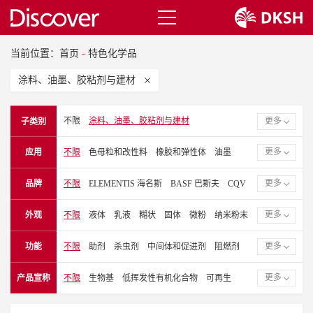
当前位置：
首页
-
特色化学品
涂料、油墨、胶粘剂与建材
不限
涂料、油墨、胶粘剂与建材
更多
子类别
电子和特种工业品
塑胶
更多
应用
不限
色母粒和改性料
橡胶和弹性体
油墨
建筑涂料
粉末涂料
罐听、卷材和工业漆
更多
品牌
不限
ELEMENTIS 海名斯
BASF 巴斯夫
CQV
塑胶漆
润滑油
聚酯薄膜（PET）
EVERLIGHT 永光化学
GALSTAFF 盖斯塔夫
聚丙烯薄膜（PP）
聚乙烯薄膜（PE）
涂料
更多
外观
不限
液体
乳液
糊状
固体
微粉
纳米粉末
GRACE 格雷斯
KRONOS 康诺斯
LUNA
胶粘剂
密封胶
汽车漆
层压和覆膜
建材
分散体
软蜡状
液态
OTSUKA CHEMICAL 大冢化学
SK CHEMICALS
胶粘剂和密封胶
热固性塑胶漆和复合材料
陶瓷
更多
功能
不限
助剂
杀虫剂
中间体和促进剂
阻燃剂
SOLSTICE 索致泰
SUN CHEMICAL 钛阳化学
纤维、纺织化学品和薄膜
皮革涂饰剂
薄膜涂层
抗氧化剂
紫外线吸收剂
抗静电剂
颜料
炭黑
TOYOBO 东洋纺
VINK CHEMICALS 温克化学
更多
产品宣称
不限
生物基
低挥发性有机化合物
可再生
箔片和层压板涂料
木器漆
卷材涂料
粘合剂
聚异氰酸酯
聚酯
UV粘合剂和齐聚物
无挥发性有机化合物
一般工业漆
工业漆
卷材漆
醇酸树脂
表面改性剂
消泡剂
催化剂/交联剂