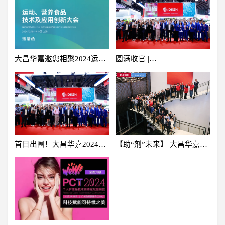
大昌华嘉邀您相聚2024运
圆满收官 |
动、营养食品技术及应用创
2024CHINACOAT 大昌华嘉
新大会！
展会亮点回顾
首日出圈！大昌华嘉2024
【助“剂”未来】 大昌华嘉&
CHINACOAT火热进行时！
海名斯车用、工业涂料技术
沙龙成功举办！