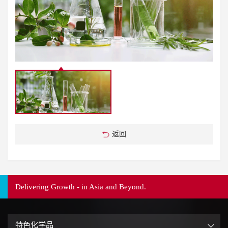
返回
Delivering Growth - in Asia and Beyond.
特色化学品