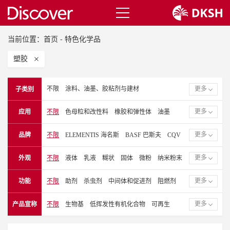
当前位置：
首页
-
特色化学品
塑胶
不限
涂料、油墨、胶粘剂与建材
更多
子类别
电子和特种工业品
塑胶
更多
应用
不限
色母粒和改性料
橡胶和弹性体
油墨
建筑涂料
粉末涂料
罐听、卷材和工业漆
更多
品牌
不限
ELEMENTIS 海名斯
BASF 巴斯夫
CQV
塑胶漆
润滑油
聚酯薄膜（PET）
EVERLIGHT 永光化学
GALSTAFF 盖斯塔夫
聚丙烯薄膜（PP）
聚乙烯薄膜（PE）
涂料
更多
外观
不限
液体
乳液
糊状
固体
微粉
纳米粉末
GRACE 格雷斯
KRONOS 康诺斯
LUNA
胶粘剂
密封胶
汽车漆
层压和覆膜
建材
分散体
软蜡状
液态
OTSUKA CHEMICAL 大冢化学
SK CHEMICALS
胶粘剂和密封胶
热固性塑胶漆和复合材料
陶瓷
更多
功能
不限
助剂
杀虫剂
中间体和促进剂
阻燃剂
SOLSTICE 索致泰
SUN CHEMICAL 钛阳化学
纤维、纺织化学品和薄膜
皮革涂饰剂
薄膜涂层
抗氧化剂
紫外线吸收剂
抗静电剂
颜料
炭黑
TOYOBO 东洋纺
VINK CHEMICALS 温克化学
更多
产品宣称
不限
生物基
低挥发性有机化合物
可再生
箔片和层压板涂料
木器漆
卷材涂料
粘合剂
聚异氰酸酯
聚酯
UV粘合剂和齐聚物
无挥发性有机化合物
一般工业漆
工业漆
卷材漆
醇酸树脂
表面改性剂
消泡剂
催化剂/交联剂