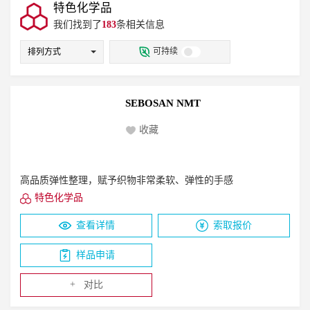
紫外光（UV）固化涂料
建筑漆
无机涂料
特色化学品
氨基/三聚氰胺甲醛/脲醛树脂
生物基多元醇
涂饰剂
电子束（EB）固化涂料
地坪漆
我们找到了
醛树脂
丙烯酸分散体
183
条相关信息
聚氨酯分散体
.PE包装膜
农膜
遮阳织物
PP板/管材
丙烯酸多元醇
聚酯多元醇
无机颜料
有机颜料
可持续
排列方式
黑色汽车部件
TPU超临界发泡鞋材
复合颜料
效果颜料
染料
预制色浆
酞菁颜料
白色TPU制品
抗蓝光镜片
抗蓝光保护贴
ASA
混合颜料
其它
消光剂
蜡
防冻剂
分散剂
PC/PMMA
PC/ABS 汽车部件
遮阳板
采光罩
聚合物
聚苯乙烯
聚氯乙烯
乙烯醋酸乙烯酯
SEBOSAN NMT
汽车天窗
护目镜
清漆
半透明漆
色漆
附着力促进剂
珠光颜料
试剂
氧化剂
憎水剂
酸性系统
木器着色剂
接着剂
收藏
硅橡胶
丙烯酸树脂
其它溶剂
流变改性剂
塔式填料
粘结剂、UV粘结剂和低聚物
复合无机颜料
杀菌剂
粘附促进剂
环氧树脂
高品质弹性整理，赋予织物非常柔软、弹性的手感
二氧化钛
抗刮伤、抗粘连剂
表面活性剂
特色化学品
锤纹剂
流平剂
锈蚀抑制剂
耐候
抗蓝光
高光黑
抗红外线
非离子
两性
阴离子
查看详情
索取报价
样品申请
+
对比