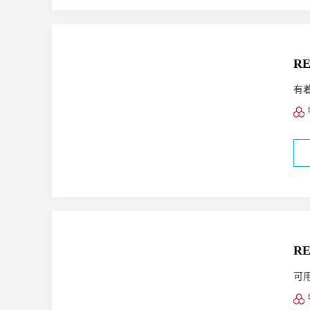
RE
有
RE
可