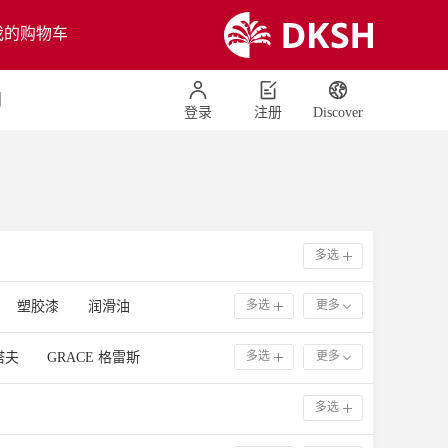
我的购物车
们
登录
注册
Discover
多选
多选
更多
塑胶漆
润滑油
漆
层压和覆膜
建材
多选
更多
塔夫
GRACE 格雷斯
薄膜涂层
箔片和层压板涂料
泰
SUN CHEMICAL 钛阳化学
机涂料
涂饰剂
多选
TPU超临界发泡鞋材