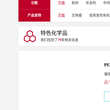
功能
不限
助剂
杀虫剂
中
白色TPU制品
抗蓝光镜片
聚异氰酸酯
聚酯
UV粘合
护目镜
清漆
半透明漆
产品宣称
不限
生物基
低挥发性有机
生物基多元醇
醛树脂
丙烯
效果颜料
染料
预制色浆
特色化学品
聚氯乙烯
乙烯醋酸乙烯酯
我们找到了
79
条相关信息
流变改性剂
塔式填料
粘结
抗刮伤、抗粘连剂
表面活性剂
阴离子
PE
皱