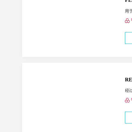
PE
用
RE
经