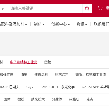
品配料及添加剂
制药
创新中心
资讯
联系我
材
电子和特种工业品
塑胶
和弹性体
油墨
建筑涂料
粉末涂料
罐听、卷材和工业漆
（PP）
聚乙烯薄膜（PE）
涂料
胶粘剂
密封胶
汽车
BASF 巴斯夫
CQV
EVERLIGHT 永光化学
GALSTAFF 盖斯
和复合材料
陶瓷
纤维、纺织化学品和薄膜
皮革涂饰剂
TSUKA CHEMICAL 大冢化学
SK CHEMICALS
SOLSTICE 索致
漆
工业漆
卷材漆
紫外光（UV）固化涂料
建筑漆
无
固体
微粉
纳米粉末
分散体
软蜡状
液态
MICALS 温克化学
漆
.PE包装膜
农膜
遮阳织物
PP板/管材
黑色汽车部件