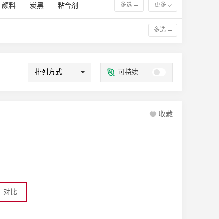
多选
更多
颜料
炭黑
粘合剂
采光罩
汽车天窗
氨基/三聚氰胺甲醛/脲醛树脂
多选
颜料
有机颜料
复合颜料
散剂
聚合物
聚苯乙烯
丙烯酸树脂
其它溶剂
排列方式
可持续
环氧树脂
二氧化钛
抗红外线
非离子
两性
收藏
+
对比