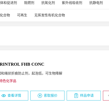
间体和促进剂
阻燃剂
抗氧化剂
紫外线吸收剂
抗静电剂
抗蓝光保护贴
ASA
PC/PMMA
PC/ABS 汽车部件
遮阳板
剂和齐聚物
醇酸树脂
表面改性剂
消泡剂
催化剂/交联剂
色漆
酸性系统
木器着色剂
接着剂
化合物
可再生
无挥发性有机化合物
酸分散体
聚氨酯分散体
丙烯酸多元醇
聚酯多元醇
无机
酞菁颜料
混合颜料
其它
消光剂
蜡
防冻剂
分
附着力促进剂
珠光颜料
试剂
氧化剂
憎水剂
硅橡胶
剂、UV粘结剂和低聚物
复合无机颜料
杀菌剂
粘附促进剂
锤纹剂
流平剂
锈蚀抑制剂
耐候
抗蓝光
高光黑
RINTROL FHB CONC
褶和绳状折痕防止剂，起泡低，可生物降解
特色化学品
查看详情
索取报价
样品申请