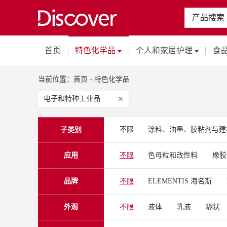
产品搜索
首页
特色化学品
个人和家居护理
食
当前位置：
首页
-
特色化学品
电子和特种工业品
不限
涂料、油墨、胶粘剂与建
子类别
应用
不限
色母粒和改性料
橡胶
聚酯薄膜（PET）
聚丙烯薄膜
品牌
不限
ELEMENTIS 海名斯
胶粘剂和密封胶
热固性塑胶漆
KRONOS 康诺斯
LUNA
O
木器漆
卷材涂料
一般工业
外观
不限
液体
乳液
糊状
TOYOBO 东洋纺
VINK CHE
电子束（EB）固化涂料
地坪