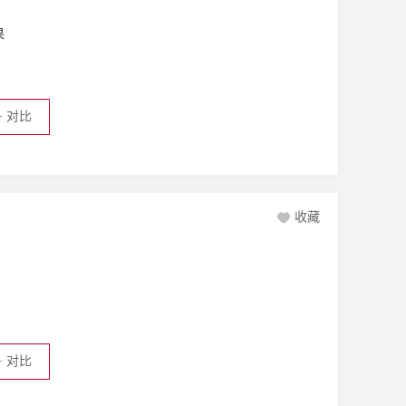
果
+
对比
收藏
+
对比