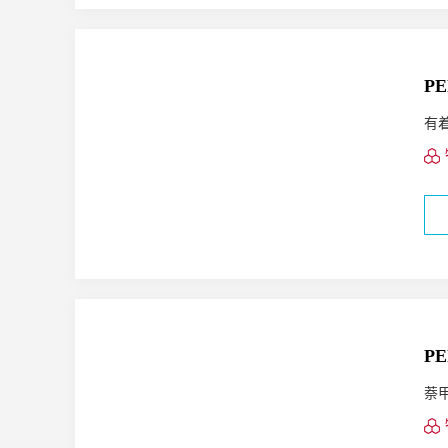
PE
有
PE
萘