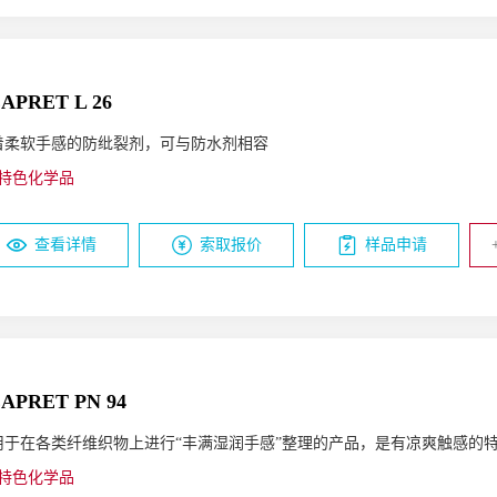
APRET L 26
着柔软手感的防纰裂剂，可与防水剂相容
特色化学品
查看详情
索取报价
样品申请
APRET PN 94
用于在各类纤维织物上进行“丰满湿润手感”整理的产品，是有凉爽触感的
特色化学品