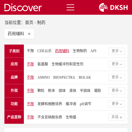
当前位置：
首页
-
制药
药用辅料
不限
CDE公示
药用辅料
生物制药
API
更多
子类别
洁净室耗材
更多
应用
不限
氨基酸
生物缓冲剂和变性剂
细胞培养添加剂
生化和试剂
胶囊
颗粒
更多
品牌
不限
AMINO
BIOSPECTRA
BOLAK
口服制剂
改善口感
掩饰口感
局部的
疫苗
CITRIBEL
CLARIANT
乳膏软膏
动物健康
生物化学和试剂
鼻腔
更多
外观
不限
颗粒
粉末
固体
液体
半固体
凝胶
DUKSAN PURE CHEMICAL
EFP BIOTEK
软胶囊
增溶剂
片剂包衣
外用
纤维和不锈钢
EVONIK 赢创
GPC
GREENFIELD
注射剂和肠外注射剂
溶液
片剂
更多
功能
不限
发酵和细胞培养
缓冲液
pH调节
JOST CHEMICAL
MACCO ORGANIQUES
矿物质和营养素
粉末
吸入
眼科
口腔
碳水化合物来源
生物缓冲液
崩解剂
口感改善
MALHOTRA ORGANIC
NIPPON TALC
多选
产品宣称
不限
不含亚硝胺杂质
生物基
医疗器械
牙科
外用药
洁净室管理
口感掩饰
表面活性剂
辅助的
溶解剂
配方
NOVO NORDISK 诺和诺德
PFENNIG 芬尼
表面活性剂
醋酸缓冲体系
柠檬酸缓冲体系
填料
防腐剂
清洁工具
乳化剂
QUALITY CHEMICALS