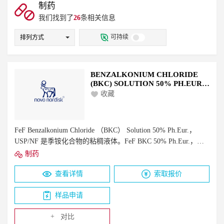
磷酸盐缓冲体系
碳酸盐缓冲体系
碱调节剂
制药
酸调节剂
无机盐/矿物盐
佐剂
螯合剂/盐
我们找到了
26
条相关信息
有机溶剂
变性剂
抑菌剂/抗氧化剂
防腐剂
可持续
排列方式
甜味剂
电解质平衡剂
保护剂
BENZALKONIUM CHLORIDE
(BKC) SOLUTION 50% PH.EUR.,
USP/NF
收藏
FeF Benzalkonium Chloride （BKC） Solution 50% Ph.Eur.，
USP/NF 是季铵化合物的粘稠液体。FeF BKC 50% Ph.Eur.，
USP/NF 是一种非常有效的杀菌剂，对大多数常见的微生物（如
制药
细菌、真菌、藻类和包膜病毒）具有活性。FeF BKC 50%
查看详情
索取报价
Ph.Eur.， USP/NF 因其抗菌作用而广泛用作药物中的活性成分
（API），并因其保存特性而作为赋形剂。
样品申请
+
对比