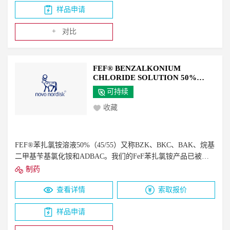
样品申请
甲基氯化铵（约30%）、苄基（十六烷基）二甲基氯化铵（约
15%）和苄基（十八烷基）二甲基氯化铵（约2%）。约50%活
+
对比
性成分
FEF® BENZALKONIUM
CHLORIDE SOLUTION 50%
(45/55)
可持续
收藏
FEF®苯扎氯铵溶液50%（45/55）又称BZK、BKC、BAK、烷基
二甲基苄基氯化铵和ADBAC。我们的FeF苯扎氯铵产品已被证
明对广谱微生物（革兰氏+和-&酸性抗菌，酵母菌，霉菌，包膜
制药
病毒）有效。它们在很宽的pH值范围内是有效的，是表面活性/
查看详情
索取报价
粘附阳离子剂，不会给成品配方增加难闻的气味/颜色。苄基
（十二烷基）二甲基氯化铵（约45%），苄基（十四烷基）二甲
样品申请
基氯化铵（约55%）。约50%活性成分