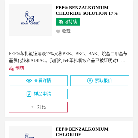
FEF® BENZALKONIUM
CHLORIDE SOLUTION 17%
可持续
收藏
FEF®苯扎氯铵溶液17%又称BZK、BKC、BAK、烷基二甲基苄
基氯化铵和ADBAC。我们的FeF苯扎氯铵产品已被证明对广谱
微生物（革兰氏+和-&酸性抗菌，酵母菌，霉菌，包膜病毒）有
制药
效。它们在很宽的pH值范围内是有效的，是表面活性/粘附阳离
查看详情
索取报价
子剂，不会给成品配方增加难闻的气味/颜色。苄基（十二烷
基）二甲基氯化铵（约65%），苄基（十四烷基）二甲基氯化铵
样品申请
（约35%）。约50%活性成分
+
对比
FEF® BENZALKONIUM
CHLORIDE