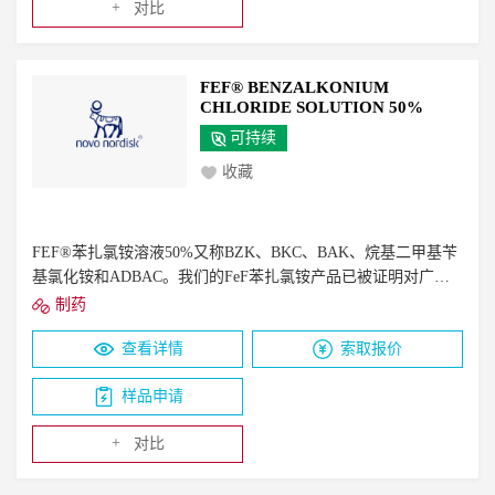
+
对比
FEF® BENZALKONIUM
CHLORIDE SOLUTION 50%
可持续
收藏
FEF®苯扎氯铵溶液50%又称BZK、BKC、BAK、烷基二甲基苄
基氯化铵和ADBAC。我们的FeF苯扎氯铵产品已被证明对广谱
微生物（革兰氏+和-&酸性抗菌，酵母菌，霉菌，包膜病毒）有
制药
效。它们在很宽的pH值范围内是有效的，是表面活性/粘附阳离
查看详情
索取报价
子剂，不会给成品配方增加难闻的气味/颜色。苄基（十二烷
基）二甲基氯化铵（约65%），苄基（十四烷基）二甲基氯化铵
样品申请
（约35%）。约50%活性成分
+
对比