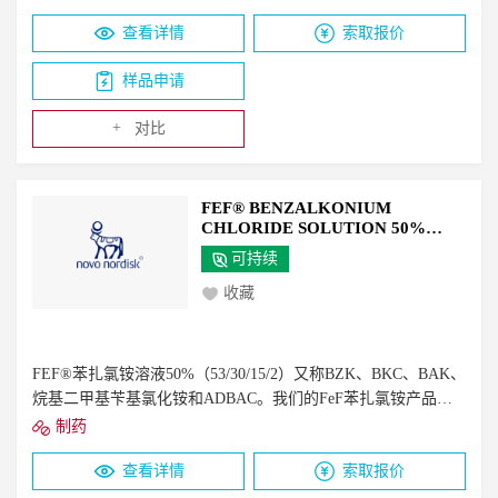
种具有清洁特性的清洁剂。作为一种药物成分，它被用于各种
查看详情
索取报价
产品中，主要用于喷雾剂、凝胶和乳膏的局部使用，用途广
泛，包括清洁烧伤和伤口，在注射或手术前对皮肤进行消毒，
样品申请
以及治疗真菌感染或尿布疹。
+
对比
FEF® BENZALKONIUM
CHLORIDE SOLUTION 50%
(53/30/15/2)
可持续
收藏
FEF®苯扎氯铵溶液50%（53/30/15/2）又称BZK、BKC、BAK、
烷基二甲基苄基氯化铵和ADBAC。我们的FeF苯扎氯铵产品已
被证明对广谱微生物（革兰氏+和-&酸性抗菌，酵母菌，霉菌，
制药
包膜病毒）有效。它们在很宽的pH值范围内是有效的，是表面
查看详情
索取报价
活性/粘附阳离子剂，不会给成品配方增加难闻的气味/颜色。苄
基（十二烷基）二甲基氯化铵（约53%）、苄基（十四烷基）二