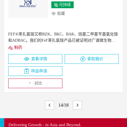
可持续
收藏
FEF®苯扎氯铵又称BZK、BKC、BAK、烷基二甲基苄基氯化铵
和ADBAC。我们的FeF苯扎氯铵产品已被证明对广谱微生物
（革兰氏+和-&酸性抗菌，酵母菌，霉菌，包膜病毒）有效。它
制药
们在很宽的pH值范围内是有效的，是表面活性/粘附阳离子剂，
查看详情
索取报价
不会给成品配方增加难闻的气味/颜色。苄基（十二烷基）二甲
基氯化铵（约65%），苄基（十四烷基）二甲基氯化铵（约
样品申请
35%）。约50%活性成分
+
对比
14/18
Delivering Growth - in Asia and Beyond.