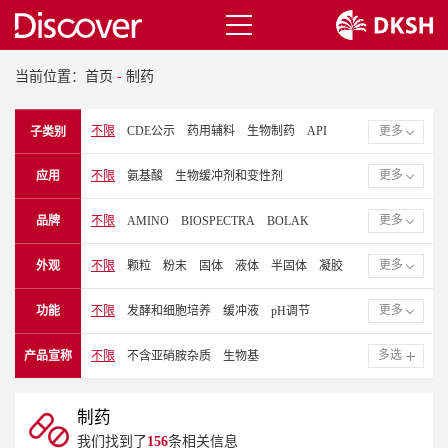
当前位置：
首页
-
制药
不限
CDE公示
药用辅料
生物制药
API
更多
子类别
洁净室耗材
更多
应用
不限
氨基酸
生物缓冲剂和变性剂
细胞培养添加剂
生化和试剂
胶囊
颗粒
更多
品牌
不限
AMINO
BIOSPECTRA
BOLAK
口服制剂
改善口感
掩饰口感
局部的
疫苗
CITRIBEL
CLARIANT
乳膏软膏
动物健康
生物化学和试剂
鼻腔
更多
外观
不限
颗粒
粉末
固体
液体
半固体
凝胶
DUKSAN PURE CHEMICAL
EFP BIOTEK
软胶囊
增溶剂
片剂包衣
外用
纤维和不锈钢
EVONIK 赢创
GPC
GREENFIELD
注射剂和肠外注射剂
溶液
片剂
更多
功能
不限
发酵和细胞培养
缓冲液
pH调节
JOST CHEMICAL
MACCO ORGANIQUES
矿物质和营养素
粉末
吸入
眼科
口腔
碳水化合物来源
生物缓冲液
崩解剂
口感改善
MALHOTRA ORGANIC
NIPPON TALC
多选
产品宣称
不限
不含亚硝胺杂质
生物基
医疗器械
牙科
外用药
洁净室管理
口感掩饰
表面活性剂
辅助的
溶解剂
配方
NOVO NORDISK 诺和诺德
PFENNIG 芬尼
表面活性剂
醋酸缓冲体系
柠檬酸缓冲体系
填料
防腐剂
清洁工具
乳化剂
QUALITY CHEMICALS
磷酸盐缓冲体系
碳酸盐缓冲体系
碱调节剂
制药
酸调节剂
无机盐/矿物盐
佐剂
螯合剂/盐
我们找到了
156
条相关信息