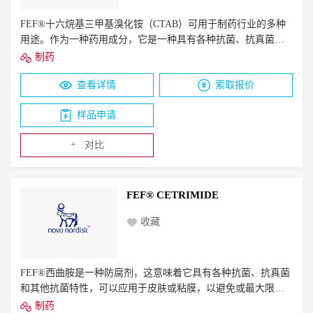
FEF®十六烷基三甲基溴化铵（CTAB）可用于制药行业的多种
用途。作为一种药用成分，它是一种具有各种抗菌、抗真菌和
其他抗菌特性的防腐剂。它用于各种产品中，例如润喉糖和防
制药
腐外用凝胶和乳膏，用途广泛。作为加工助剂或助剂，它可用
查看详情
索取报价
于下游疫苗生产过程，通常用于细菌多糖疫苗和病毒疫苗（例
如流感疫苗）。
样品申请
+
对比
FEF® CETRIMIDE
收藏
FEF®西曲胺是一种防腐剂，这意味着它具有各种抗菌、抗真菌
和其他抗菌特性，可以应用于皮肤或粘膜，以避免或最大限度
地降低感染的风险。它也是一种表面活性剂，这意味着它是一
制药