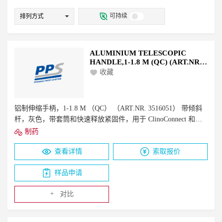
有机溶剂
变性剂
抑菌剂/抗氧化剂
防腐剂
可持续
排列方式
甜味剂
电解质平衡剂
保护剂
ALUMINIUM TELESCOPIC
HANDLE,1-1.8 M (QC) (ART.NR.
3516051)
收藏
铝制伸缩手柄，1-1.8 M （QC） （ART.NR. 3516051） 带倾斜
杆，灰色，带套筒和快速释放紧固件，用于 ClinoConnect 和
ClinoConnect Lock。它是可高压灭菌的。
制药
查看详情
索取报价
样品申请
+
对比