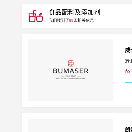
顶饰配料
膳食营养补充剂
代谢改善
体重管理
宠物健
黄斑病变
抗氧化
改善质构
食品配料及添加剂
我们找到了
88
条相关信息
威
酒
朗