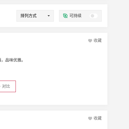
力健康
缓解干眼症
抗糖
鸡尾酒
茶饮
鸡尾酒
烘焙
茶饮
排列方式
可持续
收藏
酒，品味优雅。
+
对比
收藏