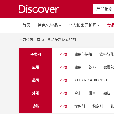
产品搜索
首页
特色化学品
个人和家居护理
食
当前位置：
首页
-
食品配料及添加剂
不限
糖果与烘焙
饮料与乳
子类别
应用
不限
糖果
饮料
微囊
高透果冻
中性乳饮料
冷冻
品牌
不限
ALLAND & ROBERT
膳食营养补充剂
火锅底料
EUROVANILLE
GLICO NUTRI
冷冻面团
甜点
肠道健康
外观
不限
粉末
浸膏
颗粒
MING CHYI BIOTECHNOLOGY
预防过敏
皮肤健康
女性健
SAVANNAH SURFACTANTS
功能
不限
增稠剂
稳定剂
蓝莓花色苷直饮条
多彩顶饰配
Thai Union
VALIO
蓝美