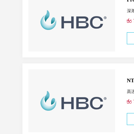
深
N
高