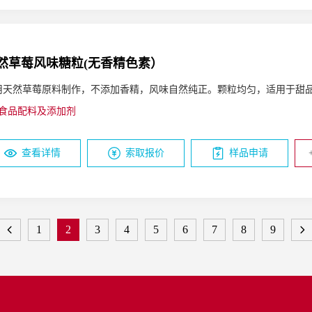
然草莓风味糖粒(无香精色素）
用天然草莓原料制作，不添加香精，风味自然纯正。颗粒均匀，适用于甜
食品配料及添加剂
查看详情
索取报价
样品申请
1
2
3
4
5
6
7
8
9