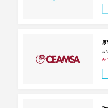
原
高
P