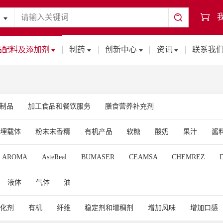
品配料及添加剂
制药
创新中心
资讯
联系我
制品
加工食品和餐饮服务
膳食营养补充剂
包埋载体
粉末末香精
有机产品
软糖
酸奶
果汁
酱
饮品
酸性乳饮料
软糖等
肉制品
有机食品
乳制品
AROMA
AsteReal
BUMASER
CEAMSA
CHEMREZ
D
植物基乳制品替代品
纤维
烘焙
香精香料溶剂
特医食品
TION CO., LTD
HLEKS
HOFSETH BIOCARE
JBS
LAN
免疫健康
婴儿肠道健康
减少婴儿肠绞痛及哭闹
提升免疫
液体
气体
油
OKABAYASHI FARMS
OLEON
POLYGAL
SACCO SYST
康
充气饮料
高蛋白产品
无乳糖产品
蛋白棒
代餐奶
SHANGHAI AB FOOD & BEVERAGES LTD
SUZHOU LINDE
Syn
乳化剂
有机
纤维
稳定剂和增稠剂
增加风味
增加口感
料
植物基软糖
夹心馅料
抗氧化
中老年健康
口服美