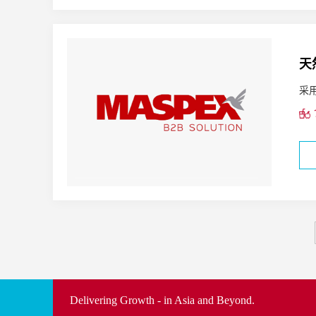
天
采
Delivering Growth - in Asia and Beyond.