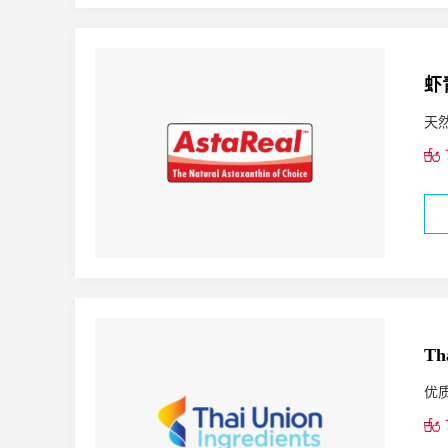
虾
天
T
优