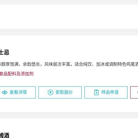
高蛋白补充
香精溶剂
益生菌
食品级气体
无乳糖
视
康
口服液
降血糖
骨关节
直饮粉闪释粉
补血补铁
高纤维
降血糖
骨关节
配料
补血补铁
口服美容
士忌
体醇厚饱满，余韵悠长，风味层次丰富。适合纯饮、加冰或调制特色鸡尾
食品配料及添加剂
查看详情
索取报价
样品申请
姆酒