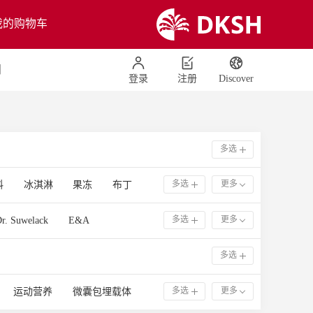
我的购物车
们
登录
注册
Discover
多选
多选
更多
料
冰淇淋
果冻
布丁
运动营养
顶饰配料
多选
更多
r. Suwelack
E&A
面包
蛋糕和糕点
TMANNEN
MASPEX
力
呼吸道健康
口腔健康
多选
EM
昔
巧克力
Balance
TAIYO KAGAKU
多选
更多
运动营养
微囊包埋载体
容
女性私护
情绪压力管理