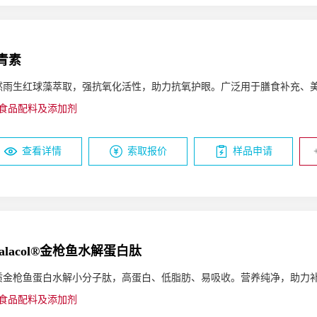
青素
然雨生红球藻萃取，强抗氧化活性，助力抗氧护眼。广泛用于膳食补充、
食品配料及添加剂
查看详情
索取报价
样品申请
halacol®金枪鱼水解蛋白肽
质金枪鱼蛋白水解小分子肽，高蛋白、低脂肪、易吸收。营养纯净，助力
食品配料及添加剂