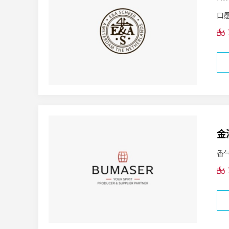
口
金
香