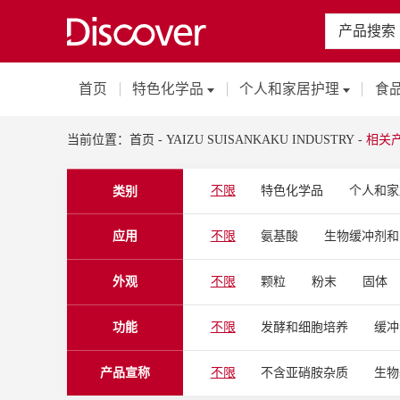
产品搜索
首页
特色化学品
个人和家居护理
食
当前位置：
首页
-
YAIZU SUISANKAKU INDUSTRY
-
相关
不限
特色化学品
个人和家
类别
应用
不限
氨基酸
生物缓冲剂和
局部的
疫苗
乳膏软膏
外观
不限
颗粒
粉末
固体
注射剂和肠外注射剂
溶液
片状
气体
固体
粉末
洁净室管理
彩妆
婴童
功能
不限
发酵和细胞培养
缓冲
软蜡状
油
液态
口腔护理
沐浴和厕所清洁剂
辅助的
溶解剂
配方
产品宣称
不限
不含亚硝胺杂质
生物
家用抛光剂
止汗剂
护色
变形剂
调理剂
防晒