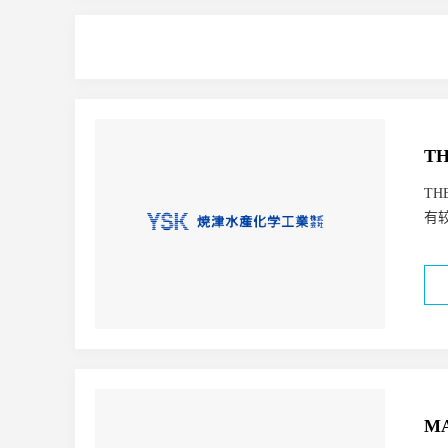
自由基清除剂
抗衰老
抗污
果汁
酱料
冰淇淋
果
防腐剂
保湿剂
感官添加剂
冷却/加热效果
平滑
去头
乳制品
运动营养
顶饰配料
珠光剂
防腐剂助推剂
助乳
环保
不可燃
头皮保护
特医食品
面包
蛋糕和糕点
有机
纤维
稳定剂和增稠剂
低挥发性有机化合物
可再生
提升免疫力
呼吸道健康
口
高蛋白补充
香精溶剂
益生
代餐奶昔
巧克力
表面活性
抗氧化剂
紫外线吸收剂
抗
TH
酸调节剂
无机盐/矿物盐
表面改性剂
消泡剂
催化剂
T
保护剂
蓝莓花色苷直饮条
聚氨酯分散体
丙烯酸多元醇
有
橡胶和弹性体
油墨
建筑涂
混合颜料
其它
消光剂
聚丙烯薄膜（PP）
聚乙烯薄膜
珠光颜料
试剂
氧化剂
热固性塑胶漆和复合材料
陶瓷
粘结剂、UV粘结剂和低聚物
卷材涂料
一般工业漆
工业
黄斑病变
抗氧化
改善质构
电子束（EB）固化涂料
地坪
降血糖
骨关节
配料
降血糖
骨关节
直饮粉闪释
非离子
两性
阴离子
M
黑色汽车部件
TPU超临界发