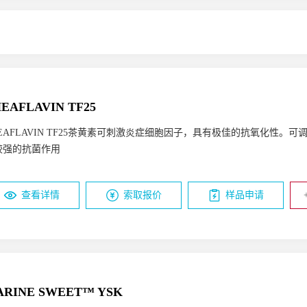
染料
提亮
抗氧化
头发光泽
抗皱
弹力
紧致
冻
布丁
高透果冻
中性乳饮料
冷冻饮品
酸性乳饮料
去角质剂
润肤剂
推进剂
溶剂
去角质
粘合剂
皮屑
皮肤屏障功能
头发修复
皮肤光泽
皮肤更新
皮肤
膳食营养补充剂
火锅底料
植物基乳制品替代品
纤维
化剂
防腐助剂
染料/颜料
共乳化剂
增溶剂
分散剂
毛孔缩小
皮脂控制
净化
抗疲劳
抗压力
修护肌肤
冷冻面团
甜点
肠道健康
免疫健康
婴儿肠道健康
增加风味
增加口感
运动营养
微囊包埋载体
顶饰配
无挥发性有机化合物
抗污染
锁色
腔健康
预防过敏
皮肤健康
女性健康
充气饮料
高蛋
菌
食品级气体
无乳糖
乳化剂
助剂
杀虫剂
中间
剂
醋酸缓冲体系
柠檬酸缓冲体系
磷酸盐缓冲体系
碳酸
静电剂
颜料
炭黑
粘合剂
聚异氰酸酯
聚酯
UV
EAFLAVIN TF25
佐剂
螯合剂/盐
有机溶剂
变性剂
抑菌剂/抗氧化剂
防
/交联剂
氨基/三聚氰胺甲醛/脲醛树脂
生物基多元醇
醛树脂
HEAFLAVIN TF25茶黄素可刺激炎症细胞因子，具有极佳的抗氧化性。
多彩顶饰配料
植物基软糖
夹心馅料
抗氧化
中老年健康
聚酯多元醇
无机颜料
有机颜料
复合颜料
效果颜料
较强的抗菌作用
料
粉末涂料
罐听、卷材和工业漆
塑胶漆
润滑油
聚酯
蜡
防冻剂
分散剂
聚合物
聚苯乙烯
聚氯乙烯
乙
（PE）
涂料
胶粘剂
密封胶
汽车漆
层压和覆膜
憎水剂
硅橡胶
丙烯酸树脂
其它溶剂
流变改性剂
塔
查看详情
索取报价
样品申请
纤维、纺织化学品和薄膜
皮革涂饰剂
薄膜涂层
箔片和
复合无机颜料
杀菌剂
粘附促进剂
填充剂
环氧树脂
视
漆
卷材漆
紫外光（UV）固化涂料
建筑漆
无机涂料
二氧化钛
抗刮伤、抗粘连剂
表面活性剂
锤纹剂
流
漆
口服美容
女性私护
情绪压力管理
代谢改善
体重管
补血补铁
口服美容
鸡尾酒
烘焙
茶饮
耐候
抗蓝光
粉
补血补铁
抗糖
鸡尾酒
茶饮
.PE包装膜
农膜
ARINE SWEET™ YSK
泡鞋材
白色TPU制品
抗蓝光镜片
抗蓝光保护贴
ASA
P