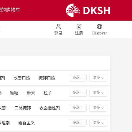
我的购物车
们
登录
注册
Discover
多选
更多
制剂
改善口感
掩饰口感
包衣
外用
多选
更多
体
颗粒
粉末
粒子
器械
牙科
外用药
微粉
纳米粉末
分散体
疗与健康
香水
皮肤护理
多选
更多
改善
口感掩饰
表面活性剂
剂
洗衣
洗碗
成膜剂
活性物
乳化剂
多选
更多
调理剂
素食主义
有机产品
软糖
酸奶
感官增强剂
湿润剂
活性